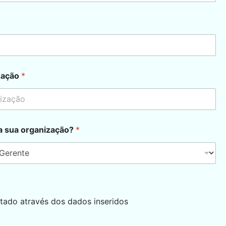
zação
*
na sua organização?
*
ctado através dos dados inseridos