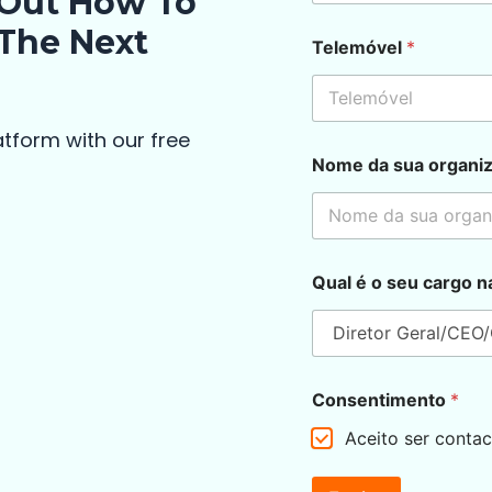
 Out How To
d
 The Next
Telemóvel
*
a
T
e
l
e
atform with our free
m
Nome da sua organi
ó
v
e
l
s
u
Qual é o seu cargo 
a
Consentimento
*
Aceito ser conta